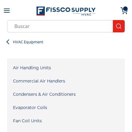
Skip to main content
menu
{0}
Site Search
submit
HVAC Equipment
Air Handling Units
Commercial Air Handlers
Condensers & Air Conditioners
Evaporator Coils
Fan Coil Units