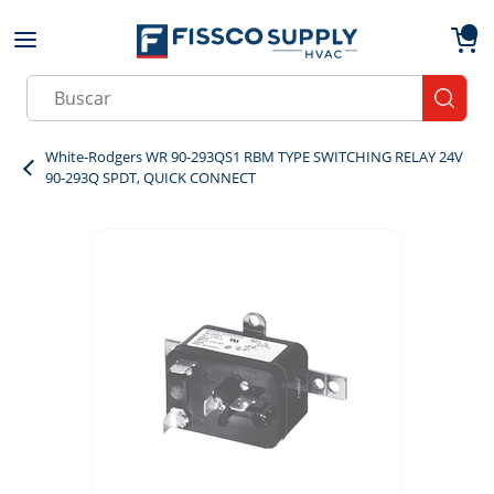
Skip to main content
menu
{0}
Site Search
submit
White-Rodgers WR 90-293QS1 RBM TYPE SWITCHING RELAY 24V
90-293Q SPDT, QUICK CONNECT