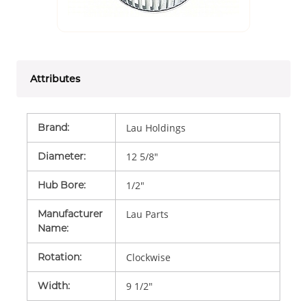
Attributes
Brand
:
Lau Holdings
Diameter
:
12 5/8"
Hub Bore
:
1/2"
Manufacturer
Lau Parts
Name
:
Rotation
:
Clockwise
Width
:
9 1/2"