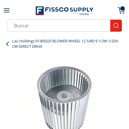
Skip to main content
menu
{0}
Site Search
submit
Lau Holdings 01369325 BLOWER WHEEL 12 5/8D 9 1/2W 1/2SH
CW DIRECT DRIVE