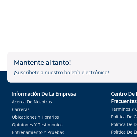
Mantente al tanto!
¡Suscríbete a nuestro boletín electrónico!
Información De La Empresa
Centro De 
Frecuentes
Acerca De Nosotros
Términos Y 
Carreras
Política De 
Ubicaciones Y Horarios
Política De 
Opiniones Y Testimonios
Política De E
Entrenamiento Y Pruebas