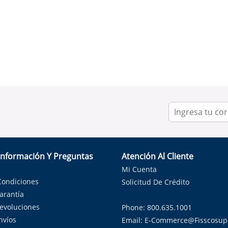
Información Y Preguntas
Atención Al Cliente
Mi Cuenta
Condiciones
Solicitud De Crédito
Garantía
Devoluciones
Phone: 800.635.1001
nvíos
Email:
E-Commerce@fisscosup