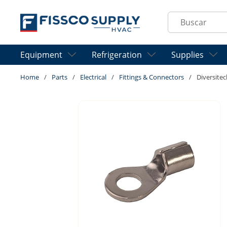
Skip to main content
Site Search
Equipment
Refrigeration
Supplies
Home
/
Parts
/
Electrical
/
Fittings & Connectors
/
Diversitec