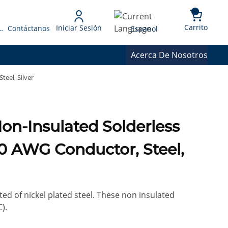
{0} 
Language
Carrito
Iniciar Sesión
 Presupuesto
Contáctanos
Espanol
Acerca De Nosotros
teel, Silver
on-Insulated Solderless
 10 AWG Conductor, Steel,
d of nickel plated steel. These non insulated
).