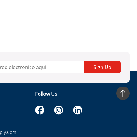
Sign Up
Follow Us
ply.com