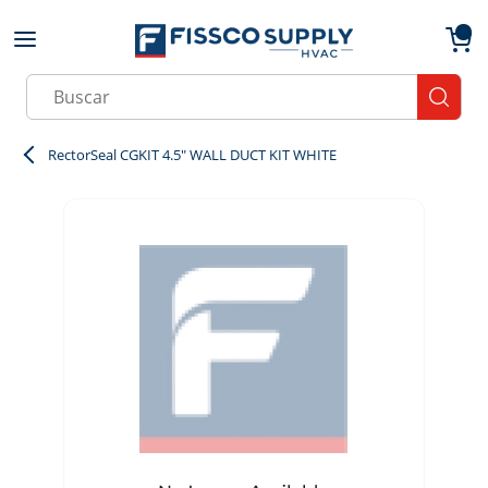
Skip to main content
menu
{0}
Site Search
submit
RectorSeal CGKIT 4.5" WALL DUCT KIT WHITE