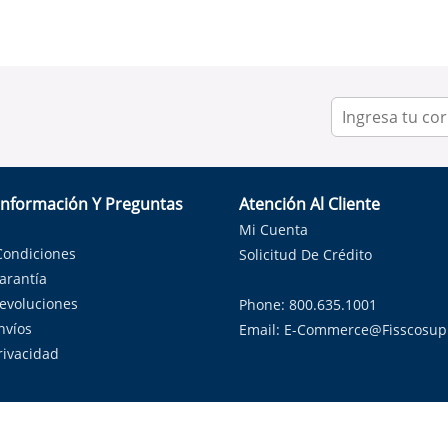
Información Y Preguntas
Atención Al Cliente
Mi Cuenta
Condiciones
Solicitud De Crédito
Garantía
Devoluciones
Phone: 800.635.1001
nvíos
Email:
E-Commerce@fisscosup
Privacidad
ndo con orgullo soluciones de HVAC en el estado de la Estrella Sol