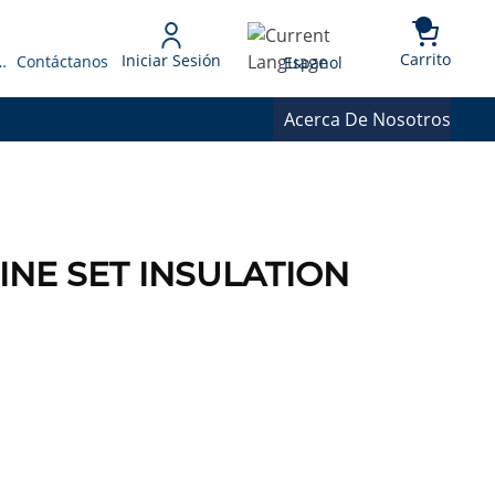
{0} 
Language
Carrito
Iniciar Sesión
 Presupuesto
Contáctanos
Espanol
Acerca De Nosotros
INE SET INSULATION