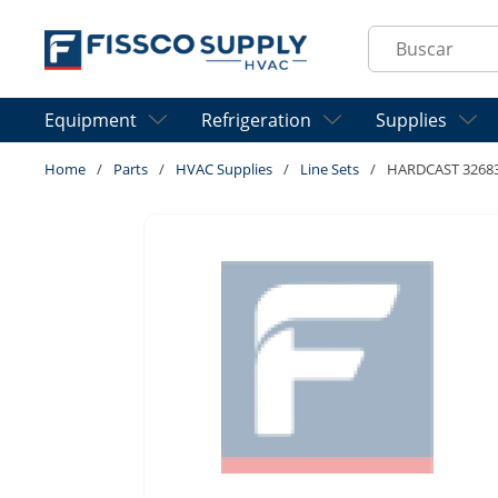
Skip to main content
Site Search
Equipment
Refrigeration
Supplies
Home
/
Parts
/
HVAC Supplies
/
Line Sets
/
HARDCAST 32683