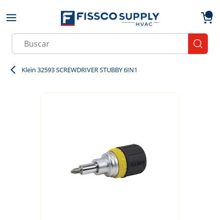
Skip to main content
menu
{0}
Site Search
submit
Klein 32593 SCREWDRIVER STUBBY 6IN1