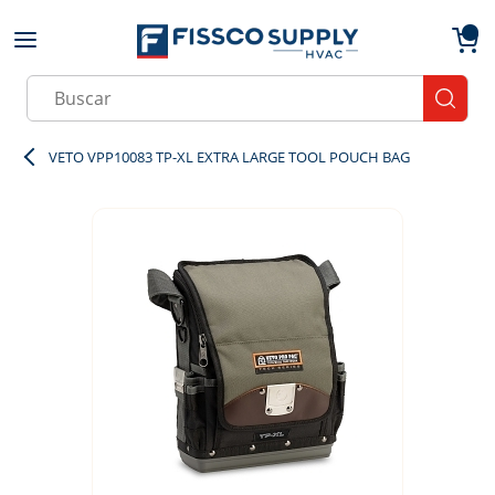
Skip to main content
menu
{0}
Site Search
submit
VETO VPP10083 TP-XL EXTRA LARGE TOOL POUCH BAG