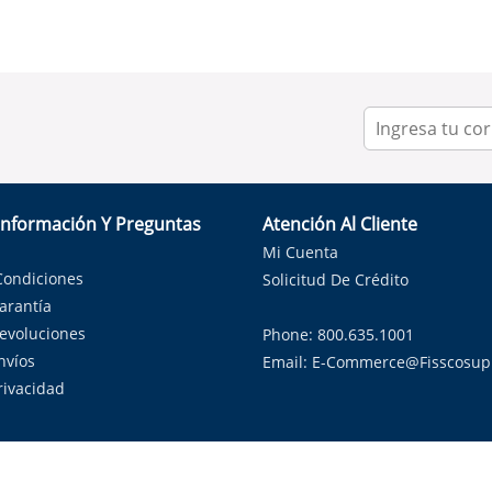
Información Y Preguntas
Atención Al Cliente
Mi Cuenta
Condiciones
Solicitud De Crédito
Garantía
Devoluciones
Phone: 800.635.1001
nvíos
Email:
E-Commerce@fisscosup
Privacidad
ndo con orgullo soluciones de HVAC en el estado de la Estrella Sol