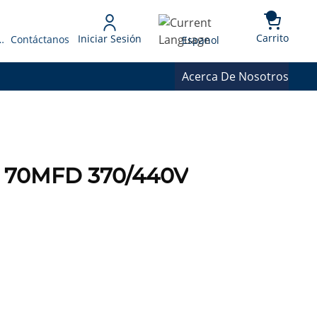
{0} 
Language
Carrito
Iniciar Sesión
 Presupuesto
Contáctanos
Espanol
Acerca De Nosotros
8 70MFD 370/440V