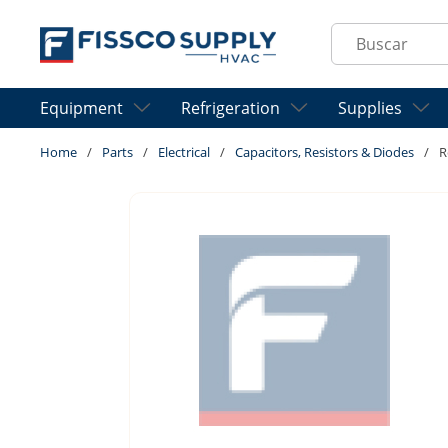
Skip to main content
Site Search
Equipment
Refrigeration
Supplies
Home
/
Parts
/
Electrical
/
Capacitors, Resistors & Diodes
/
R