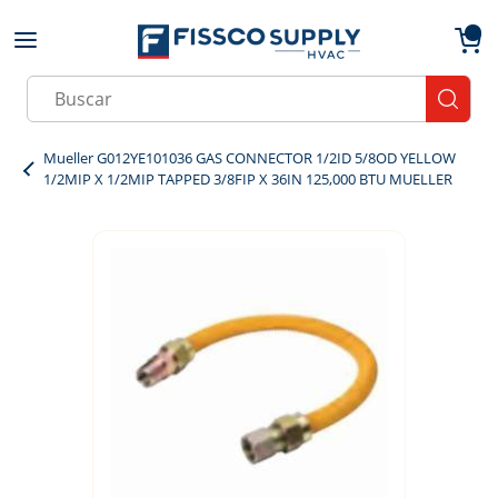
Skip to main content
menu
{0}
Site Search
submit
Mueller G012YE101036 GAS CONNECTOR 1/2ID 5/8OD YELLOW
1/2MIP X 1/2MIP TAPPED 3/8FIP X 36IN 125,000 BTU MUELLER