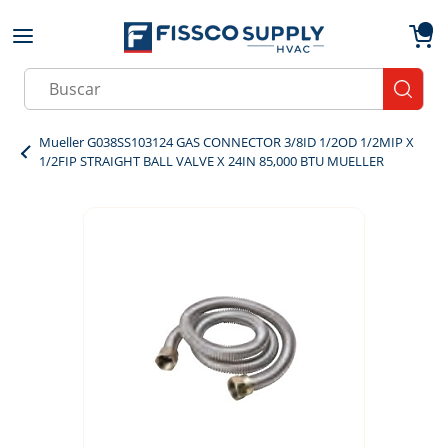
Skip to main content
menu
{0}
Site Search
submit
Mueller G038SS103124 GAS CONNECTOR 3/8ID 1/2OD 1/2MIP X
1/2FIP STRAIGHT BALL VALVE X 24IN 85,000 BTU MUELLER