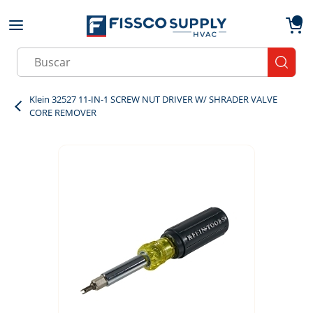
Skip to main content
menu
{0}
Site Search
submit
Klein 32527 11-IN-1 SCREW NUT DRIVER W/ SHRADER VALVE
CORE REMOVER