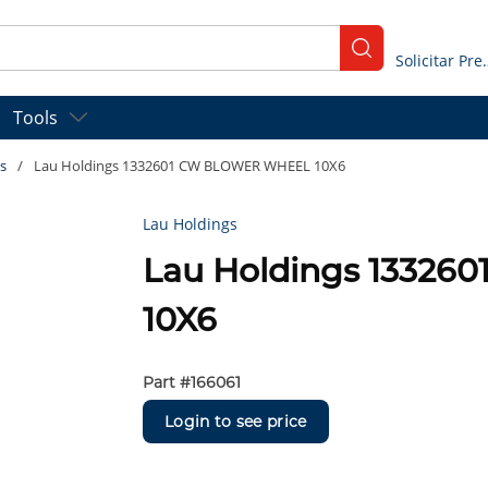
submit search
Solicitar
Tools
s
/
Lau Holdings 1332601 CW BLOWER WHEEL 10X6
Lau Holdings
Lau Holdings 1332
10X6
Part #
166061
Login to see price