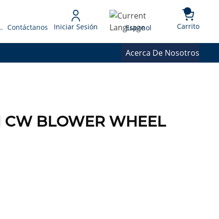
{0} 
Language
Carrito
Iniciar Sesión
 Presupuesto
Contáctanos
Espanol
Acerca De Nosotros
601 CW BLOWER WHEEL