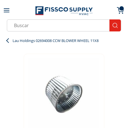
Skip to main content
menu
{0}
Site Search
submit
Lau Holdings 02694008 CCW BLOWER WHEEL 11X8