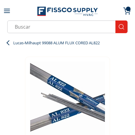
Skip to main content
menu
{0}
Site Search
submit
Lucas-Milhaupt 99088 ALUM FLUX CORED AL822