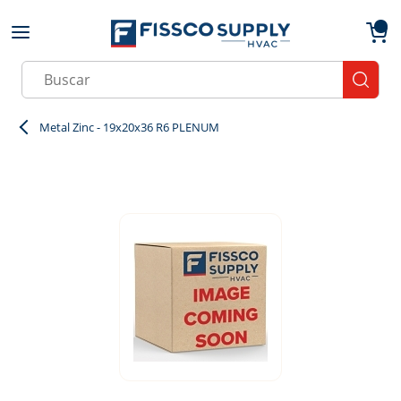
Skip to main content
menu
{0}
Site Search
submit
Metal Zinc - 19x20x36 R6 PLENUM