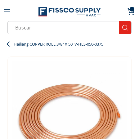
Skip to main content
menu
{0}
Site Search
submit
Hailiang COPPER ROLL 3/8" X 50' V-HLS-050-0375