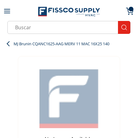
Skip to main content
menu
{0}
Site Search
submit
MJ Brunin CQANC1625-AAG MERV 11 MAC 16X25 140