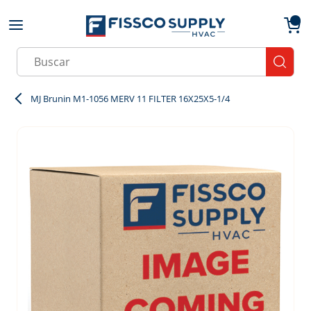
Skip to main content
menu
{0}
Site Search
submit
MJ Brunin M1-1056 MERV 11 FILTER 16X25X5-1/4