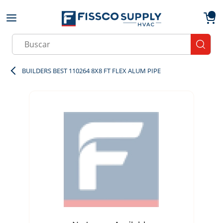
Skip to main content
menu
{0}
Site Search
submit
BUILDERS BEST 110264 8X8 FT FLEX ALUM PIPE