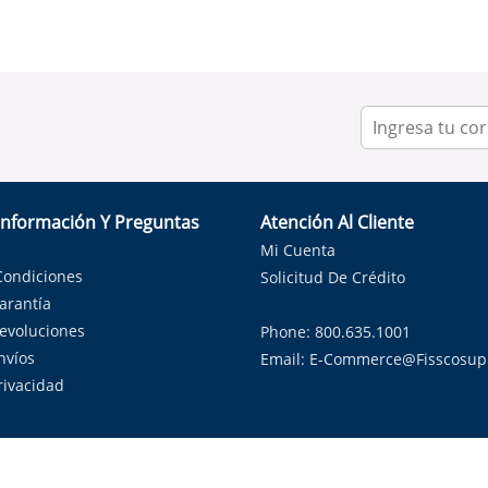
Información Y Preguntas
Atención Al Cliente
Mi Cuenta
Condiciones
Solicitud De Crédito
Garantía
Devoluciones
Phone: 800.635.1001
nvíos
Email:
E-Commerce@fisscosup
Privacidad
ndo con orgullo soluciones de HVAC en el estado de la Estrella Sol