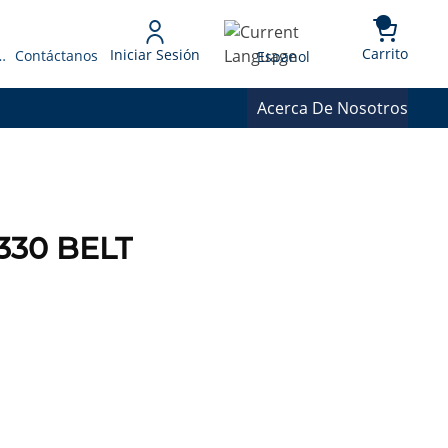
{0} 
Language
Carrito
Iniciar Sesión
 Presupuesto
Contáctanos
Espanol
Acerca De Nosotros
330 BELT