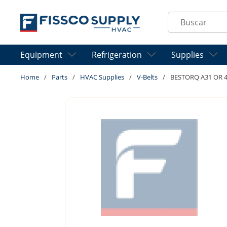
Skip to main content
Site Search
Equipment
Refrigeration
Supplies
Home
/
Parts
/
HVAC Supplies
/
V-Belts
/
BESTORQ A31 OR 4