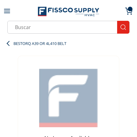
Skip to main content
menu
{0}
Site Search
submit
BESTORQ A39 OR 4L410 BELT