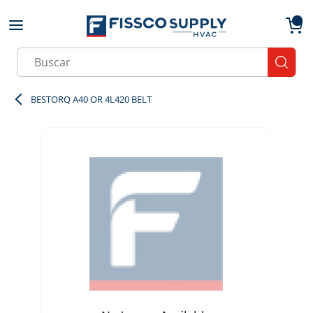
Skip to main content
menu
{0}
Site Search
submit
BESTORQ A40 OR 4L420 BELT