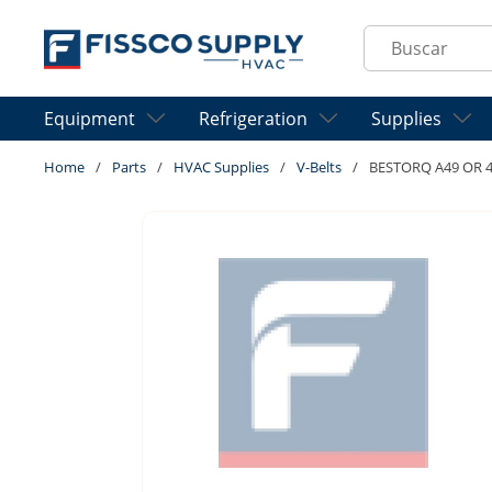
Skip to main content
Site Search
Equipment
Refrigeration
Supplies
Home
/
Parts
/
HVAC Supplies
/
V-Belts
/
BESTORQ A49 OR 4