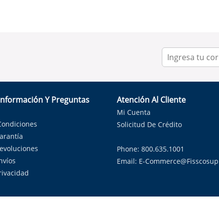
Información Y Preguntas
Atención Al Cliente
Mi Cuenta
Condiciones
Solicitud De Crédito
Garantía
Devoluciones
Phone: 800.635.1001
nvíos
Email:
E-Commerce@fisscosup
Privacidad
ndo con orgullo soluciones de HVAC en el estado de la Estrella Sol