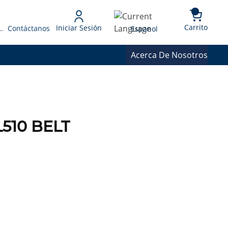
{0} 
Language
Carrito
Iniciar Sesión
 Presupuesto
Contáctanos
Espanol
Acerca De Nosotros
510 BELT