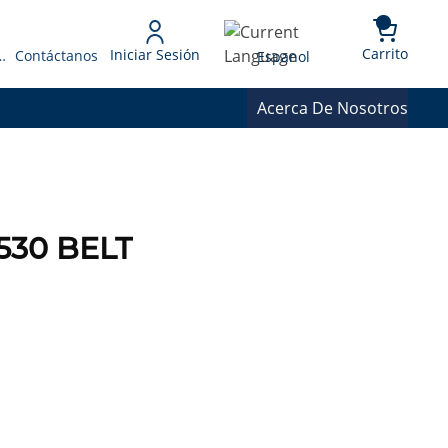
{0} 
Language
Carrito
Iniciar Sesión
 Presupuesto
Contáctanos
Espanol
Acerca De Nosotros
530 BELT