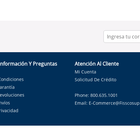
Información Y Preguntas
Atención Al Cliente
Mi Cuenta
Condiciones
Solicitud De Crédito
Garantía
Devoluciones
Phone: 800.635.1001
nvíos
Email:
E-Commerce@fisscosup
Privacidad
ndo con orgullo soluciones de HVAC en el estado de la Estrella Sol