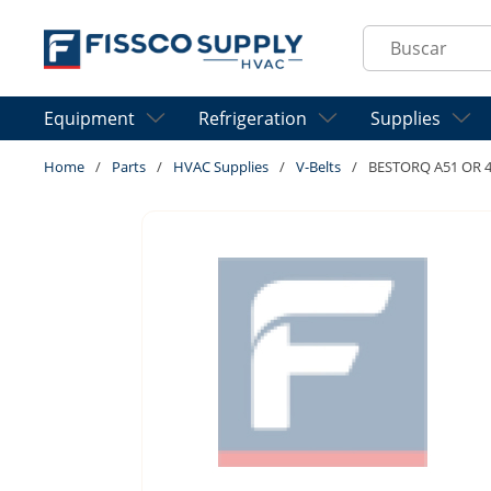
Skip to main content
Site Search
Equipment
Refrigeration
Supplies
Home
/
Parts
/
HVAC Supplies
/
V-Belts
/
BESTORQ A51 OR 4