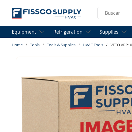
Skip to main content
Site Search
Equipment
Refrigeration
Supplies
Home
/
Tools
/
Tools & Supplies
/
HVAC Tools
/
VETO VPP1