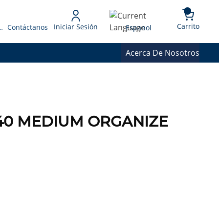
{0} 
Language
Carrito
Iniciar Sesión
 Presupuesto
Contáctanos
Espanol
Acerca De Nosotros
140 MEDIUM ORGANIZE