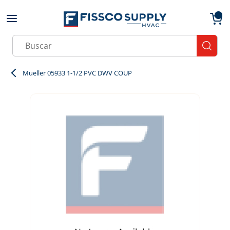
Skip to main content
menu
{0}
Site Search
submit
Mueller 05933 1-1/2 PVC DWV COUP