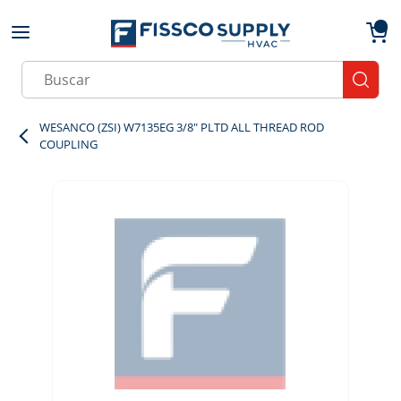
Skip to main content
menu
{0}
Site Search
submit
WESANCO (ZSI) W7135EG 3/8" PLTD ALL THREAD ROD
COUPLING