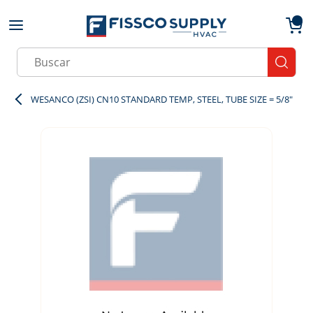
Skip to main content
menu
{0}
Site Search
submit
WESANCO (ZSI) CN10 STANDARD TEMP, STEEL, TUBE SIZE = 5/8"