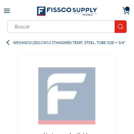
Skip to main content
menu
{0}
Site Search
submit
WESANCO (ZSI) CN12 STANDARD TEMP, STEEL, TUBE SIZE = 3/4"