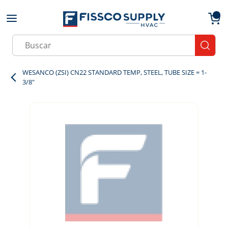
Skip to main content
menu
{0}
Site Search
submit
WESANCO (ZSI) CN22 STANDARD TEMP, STEEL, TUBE SIZE = 1-
3/8"