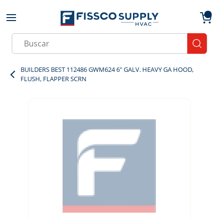
Skip to main content
menu
{0}
Site Search
submit
BUILDERS BEST 112486 GWM624 6" GALV. HEAVY GA HOOD,
FLUSH, FLAPPER SCRN