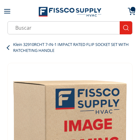
Skip to main content
menu
{0}
Site Search
submit
Klein 32910RCHT 7-IN-1 IMPACT RATED FLIP SOCKET SET WITH
RATCHETING HANDLE