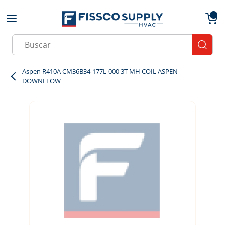
Skip to main content
menu
{0}
Site Search
submit
Aspen R410A CM36B34-177L-000 3T MH COIL ASPEN
DOWNFLOW