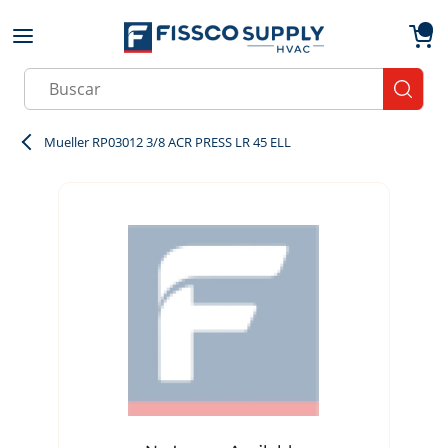
Skip to main content
menu
{0}
Site Search
submit
Mueller RP03012 3/8 ACR PRESS LR 45 ELL