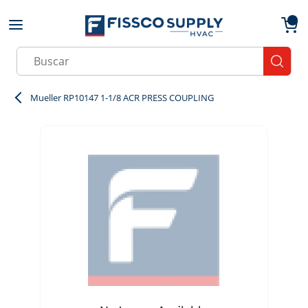
Skip to main content
menu
{0}
Site Search
submit
Mueller RP10147 1-1/8 ACR PRESS COUPLING