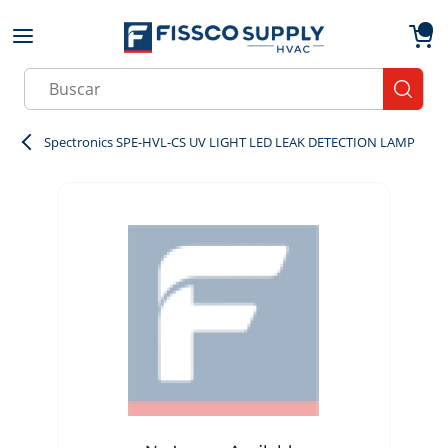
Skip to main content
menu
{0}
Site Search
submit
Spectronics SPE-HVL-CS UV LIGHT LED LEAK DETECTION LAMP