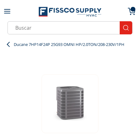
Skip to main content
menu
{0}
Site Search
submit
Ducane 7HP14F24P 25G93 OMNI HP/2.0TON/208-230V/1PH