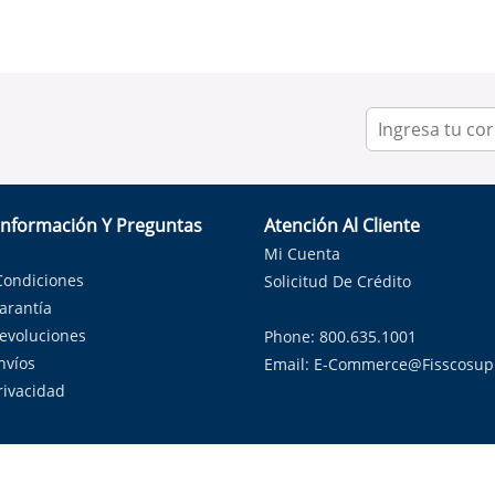
Información Y Preguntas
Atención Al Cliente
Mi Cuenta
Condiciones
Solicitud De Crédito
Garantía
Devoluciones
Phone: 800.635.1001
nvíos
Email:
E-Commerce@fisscosup
Privacidad
ndo con orgullo soluciones de HVAC en el estado de la Estrella Sol