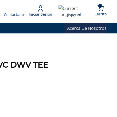
{0} 
Language
Carrito
Iniciar Sesión
 Presupuesto
Contáctanos
Espanol
Acerca De Nosotros
 PVC DWV TEE