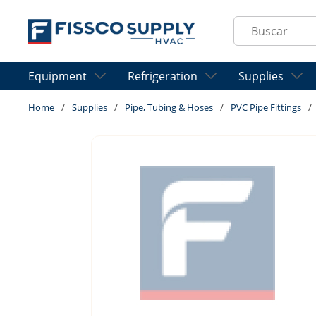
Skip to main content
Site Search
Equipment
Refrigeration
Supplies
Home
/
Supplies
/
Pipe, Tubing & Hoses
/
PVC Pipe Fittings
/