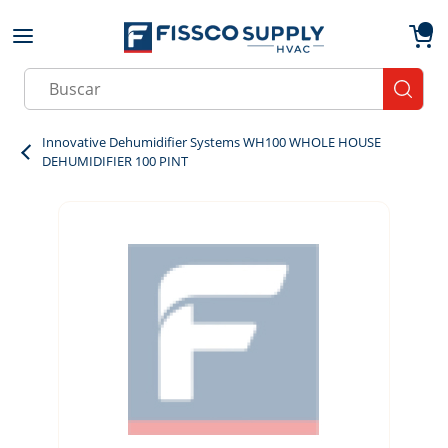
Skip to main content
menu
{0}
Site Search
submit
Innovative Dehumidifier Systems WH100 WHOLE HOUSE
DEHUMIDIFIER 100 PINT