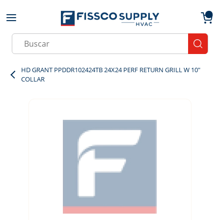
Skip to main content
menu
{0}
Site Search
submit
HD GRANT PPDDR102424TB 24X24 PERF RETURN GRILL W 10"
COLLAR