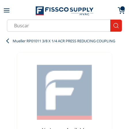
Skip to main content
menu
{0}
Site Search
submit
Mueller RP01011 3/8 X 1/4 ACR PRESS REDUCING COUPLING