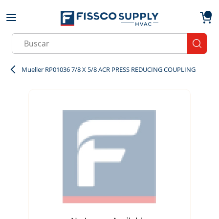
Skip to main content
menu
{0}
Site Search
submit
Mueller RP01036 7/8 X 5/8 ACR PRESS REDUCING COUPLING