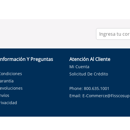
Información Y Preguntas
Atención Al Cliente
Mi Cuenta
Condiciones
Solicitud De Crédito
Garantía
Devoluciones
Phone: 800.635.1001
nvíos
Email:
E-Commerce@fisscosup
Privacidad
ndo con orgullo soluciones de HVAC en el estado de la Estrella Sol