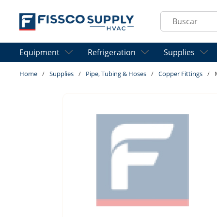
Skip to main content
Site Search
Equipment
Refrigeration
Supplies
Home
/
Supplies
/
Pipe, Tubing & Hoses
/
Copper Fittings
/