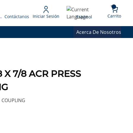
{0} 
Language
Carrito
Iniciar Sesión
 Presupuesto
Contáctanos
Espanol
Acerca De Nosotros
/8 X 7/8 ACR PRESS
NG
G COUPLING