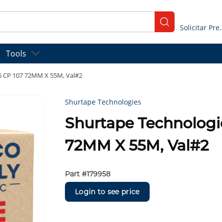
submit search
Solicitar
Tools
6 CP 107 72MM X 55M, Val#2
Shurtape Technologies
Shurtape Technologi
72MM X 55M, Val#2
Part #
179958
Login to see price