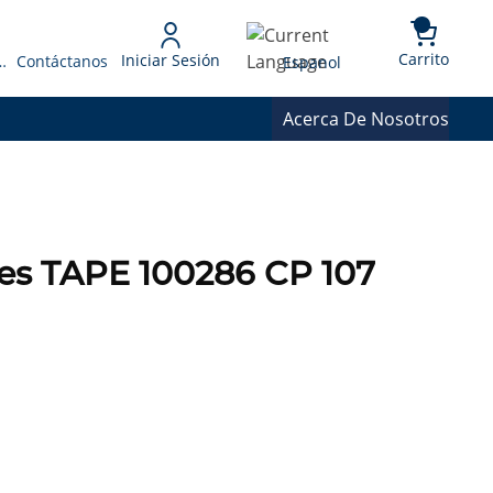
{0} 
Language
Carrito
Iniciar Sesión
 Presupuesto
Contáctanos
Espanol
Acerca De Nosotros
es TAPE 100286 CP 107