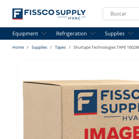
Skip to main content
Site Search
Equipment
Refrigeration
Supplies
Home
/
Supplies
/
Tapes
/
Shurtape Technologies TAPE 10028