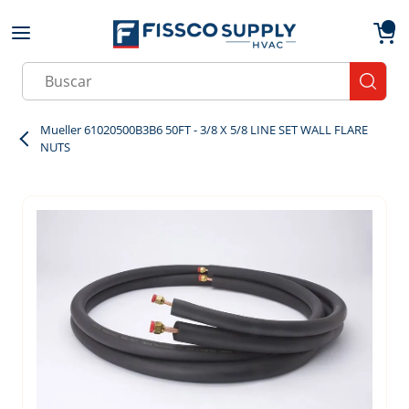
Skip to main content
menu
{0}
Site Search
submit
Mueller 61020500B3B6 50FT - 3/8 X 5/8 LINE SET WALL FLARE
NUTS