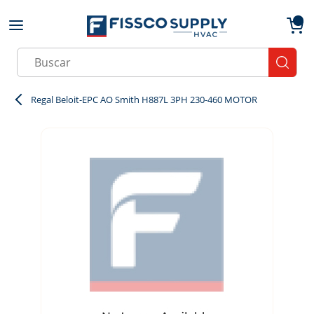
Skip to main content
menu
{0}
Site Search
submit
Regal Beloit-EPC AO Smith H887L 3PH 230-460 MOTOR