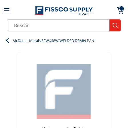
Skip to main content
menu
{0}
Site Search
submit
McDaniel Metals 32WX48W WELDED DRAIN PAN