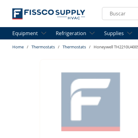
Skip to main content
Site Search
Equipment
Refrigeration
Supplies
Home
/
Thermostats
/
Thermostats
/
Honeywell TH2210U40