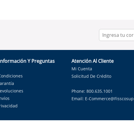
Información Y Preguntas
Atención Al Cliente
Mi Cuenta
Condiciones
Solicitud De Crédito
Garantía
Devoluciones
Phone: 800.635.1001
nvíos
Email:
E-Commerce@fisscosup
Privacidad
ndo con orgullo soluciones de HVAC en el estado de la Estrella Sol