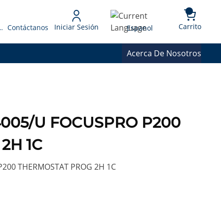
{0} 
Language
Carrito
Iniciar Sesión
 Presupuesto
Contáctanos
Espanol
Acerca De Nosotros
4005/U FOCUSPRO P200
2H 1C
P200 THERMOSTAT PROG 2H 1C