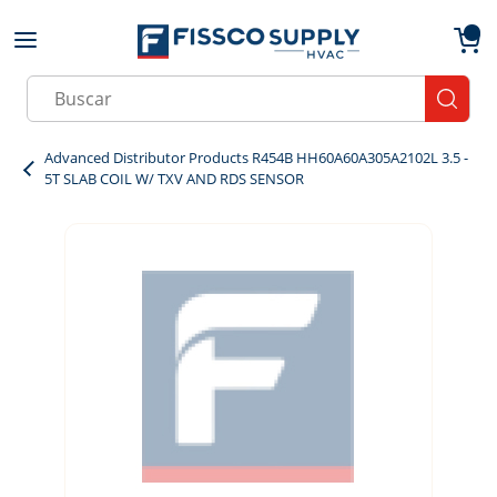
Skip to main content
menu
{0}
Site Search
submit
Advanced Distributor Products R454B HH60A60A305A2102L 3.5 -
5T SLAB COIL W/ TXV AND RDS SENSOR